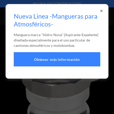
PAGINA EN CONSTRUCCIÓN
Nueva Linea -Mangueras para
Atmosféricos-
Manguera marca "Hidro-Nova" [Aspirante-Expelente]
ACOPLES RÁPIDOS - SISTEMA A LEVAS
diseñada especialmente para el uso particular de
camiones atmosféricos y motobombas.
Obtener más información