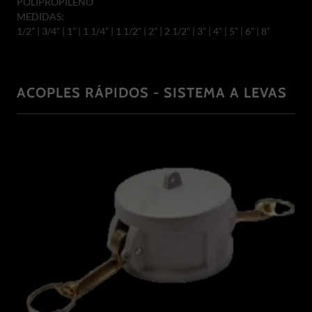
POLIPROPILENO
MEDIDAS:
1/2” | 3/4” | 1” | 1 1/4” | 1 1/2” | 2” | 2 1/2” | 3” | 4” | 5” | 6” | 8”
ACOPLES RÁPIDOS - SISTEMA A LEVAS