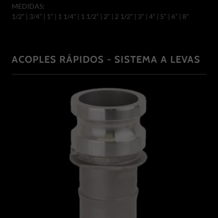
MEDIDAS:
1/2” | 3/4” | 1” | 1 1/4” | 1 1/2” | 2” | 2 1/2” | 3” | 4” | 5” | 6” | 8”
ACOPLES RÁPIDOS - SISTEMA A LEVAS