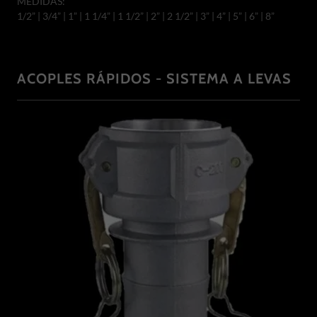
MEDIDAS:
1/2” | 3/4” | 1” | 1 1/4” | 1 1/2” | 2” | 2 1/2” | 3” | 4” | 5” | 6” | 8”
ACOPLES RÁPIDOS - SISTEMA A LEVAS