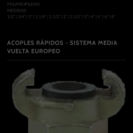
POLIPROPILENO
MEDIDAS
1/2” | 3/4” | 1” | 1 1/4” | 1 1/2” | 2” | 2 1/2” | 3” | 4” | 5” | 6” | 8”
ACOPLES RÁPIDOS - SISTEMA MEDIA
VUELTA EUROPEO