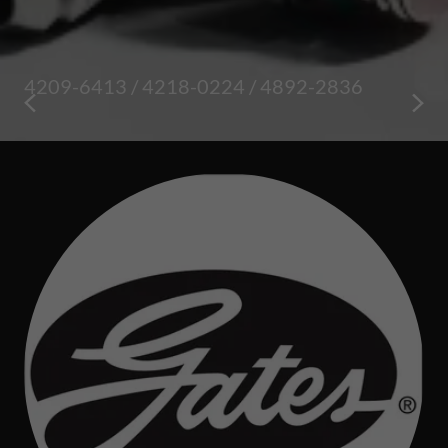
4209-6413
/
4218-0224
/
4892-2836