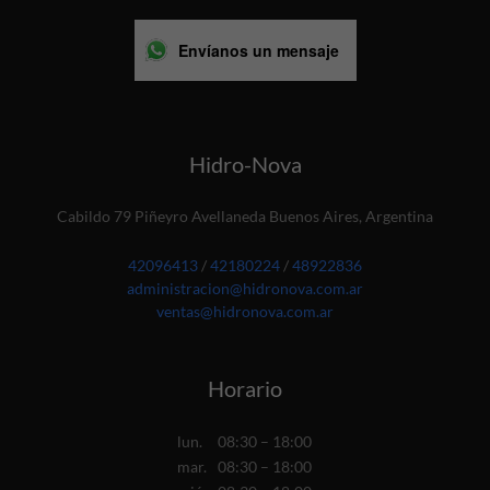
Envíanos un mensaje
Hidro-Nova
Cabildo 79 Piñeyro Avellaneda Buenos Aires, Argentina
42096413
/
42180224
/
48922836
administracion@hidronova.com.ar
ventas@hidronova.com.ar
Horario
lun.
08:30 – 18:00
mar.
08:30 – 18:00