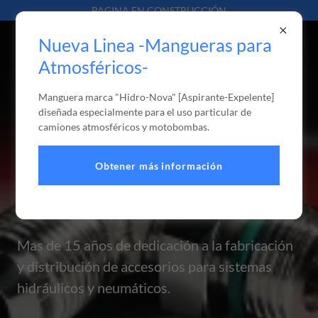
PAGINA EN CONSTRUCCIÓN
Nueva Linea -Mangueras para
Atmosféricos-
Manguera marca "Hidro-Nova" [Aspirante-Expelente]
Mangueras y
diseñada especialmente para el uso particular de
camiones atmosféricos y motobombas.
Conexiones para
Obtener más información
Sistema Hidráulico y
Neumático
Mas de 15 años de dedicación a la fabricación
y distribución de accesorios para sistemas
hidráulicos y neumáticos.