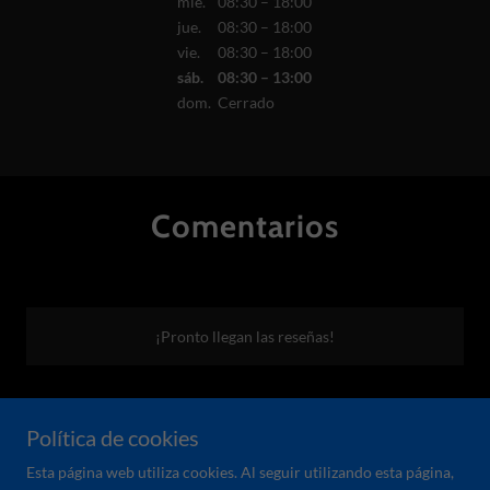
mié.
08:30 – 18:00
jue.
08:30 – 18:00
vie.
08:30 – 18:00
sáb.
08:30 – 13:00
dom.
Cerrado
Comentarios
¡Pronto llegan las reseñas!
Política de cookies
Tel: 4209-6413 / 4218-0224 / 4892-2836
Email:
administracion@hidronova.com.ar
-
ventas@hidronova.com.ar
Esta página web utiliza cookies. Al seguir utilizando esta página,
Cabildo 79 - Avellaneda - Buenos Aires - Argentina